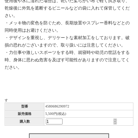
使用後や水に濡れた場合は、乾いた柔らかい布で軽く拭き取り、
乾燥後に外気を遮断するビニールなどの袋に入れて保管してくだ
さい。
・メッキ物の変色を防ぐため、長期放置やスプレー香料などとの
同時使用はお避けください。
・デザインを重視し、デリケートな素材加工をしております。破
損の恐れがございますので、取り扱いには注意してください。
・力仕事や激しいスポーツをする時、就寝時や幼児の世話をする
時、身体に思わぬ危害を及ぼす可能性がありますので注意してく
ださい。
STAINLESS
す
型番
4580686290972
販売価格
5,500円(税込)
購入数