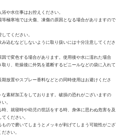
。
入浴や水仕事はお控えください。
場等極寒地では火傷、凍傷の原因となる場合がありますので
管してください。
飲み込むなどしないように取り扱いには十分注意してくださ
原因で変色する場合があります。使用後や水に濡れた場合
き取り、乾燥後に外気を遮断するビニールなどの袋に入れて
長期放置やスプレー香料などとの同時使用はお避けくださ
トな素材加工をしております。破損の恐れがございますの
さい。
る時、就寝時や幼児の世話をする時、身体に思わぬ危害を及
してください。
るもので磨いてしまうとメッキが剥げてしまう可能性がござ
ください。